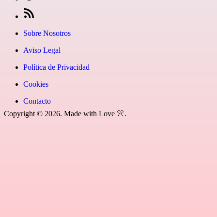
fa-
icon=»fa
en
[27-
instagram»]
fa-
Google
icon
Sobre Nosotros
youtube»]
News
icon=»fa
Aviso Legal
fa-
Política de Privacidad
rss»]
Cookies
Contacto
Copyright © 2026. Made with Love 👚.