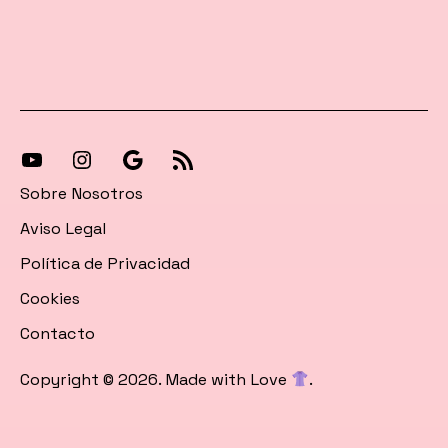
[27-
[27-
Síguenos
[27-
icon
icon
en
icon
Sobre Nosotros
icon=»fa
icon=»fa
Google
icon=»fa
Aviso Legal
fa-
fa-
News
fa-
Política de Privacidad
instagram»]
youtube»]
rss»]
Cookies
Contacto
Copyright © 2026. Made with Love
.