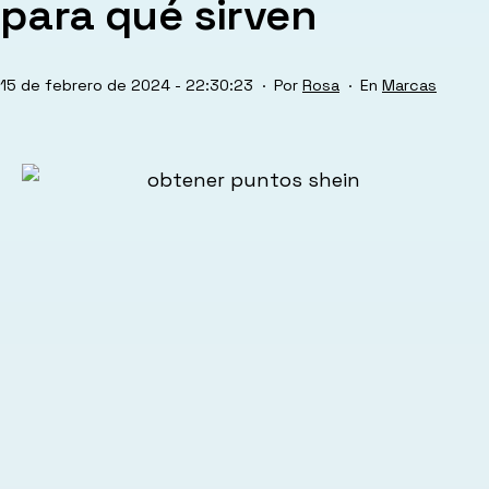
para qué sirven
Publicada
Categorizado
15 de febrero de 2024 - 22:30:23
Por
Rosa
Marcas
el
como