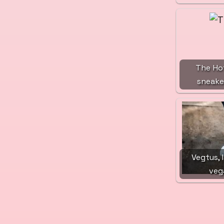
The Hof
sneake
Vegtus, 
veg