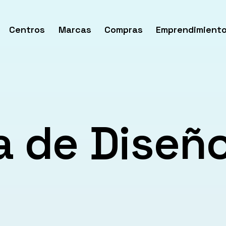
Centros
Marcas
Compras
Emprendimient
rir
enú
a de Diseñ