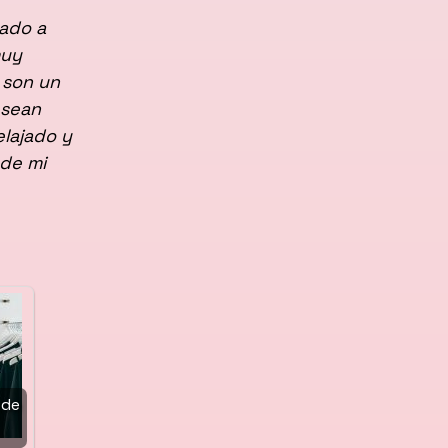
ado a
muy
 son un
 sean
lajado y
 de mi
 de