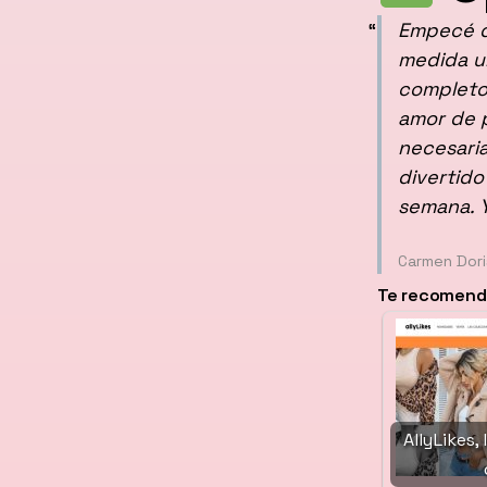
Empecé d
medida u
completo 
amor de p
necesari
divertido
semana. Y
Carmen Dori
Te recomenda
AllyLikes,