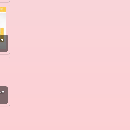
ma
ue