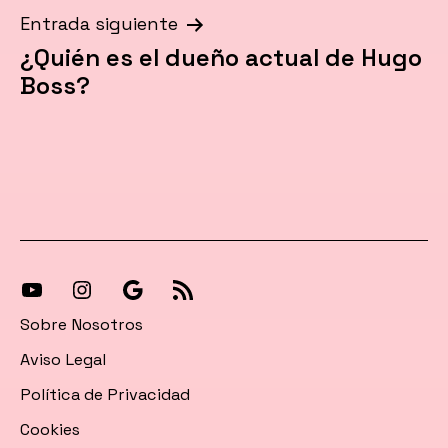
Entrada siguiente
¿Quién es el dueño actual de Hugo
Boss?
[27-
[27-
Síguenos
[27-
icon
icon
en
icon
Sobre Nosotros
icon=»fa
icon=»fa
Google
icon=»fa
Aviso Legal
fa-
fa-
News
fa-
Política de Privacidad
instagram»]
youtube»]
rss»]
Cookies