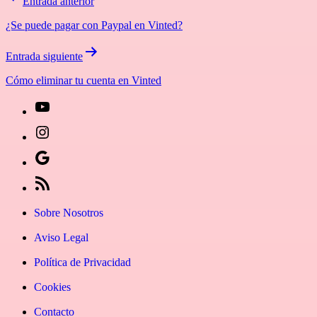
Entrada anterior
de
¿Se puede pagar con Paypal en Vinted?
entradas
Entrada siguiente
Cómo eliminar tu cuenta en Vinted
[27-
icon
[27-
icon=»fa
icon
Síguenos
fa-
icon=»fa
en
[27-
instagram»]
fa-
Google
icon
Sobre Nosotros
youtube»]
News
icon=»fa
Aviso Legal
fa-
Política de Privacidad
rss»]
Cookies
Contacto