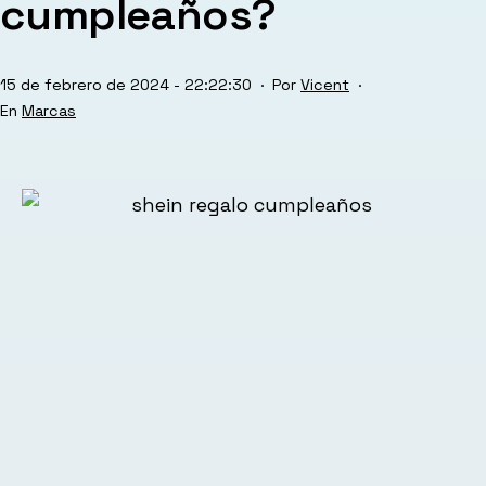
cumpleaños?
Publicada
15 de febrero de 2024 - 22:22:30
Por
Vicent
el
Categorizado
Marcas
como