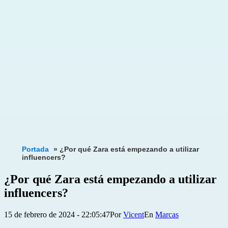
Portada
»
¿Por qué Zara está empezando a utilizar
influencers?
¿Por qué Zara está empezando a utilizar
influencers?
Publicada
Categorizado
15 de febrero de 2024 - 22:05:47
Por
Vicent
Marcas
el
como