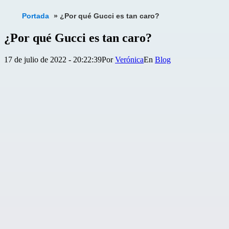
Portada
»
¿Por qué Gucci es tan caro?
¿Por qué Gucci es tan caro?
Publicada
Categorizado
17 de julio de 2022 - 20:22:39
Por
Verónica
Blog
el
como