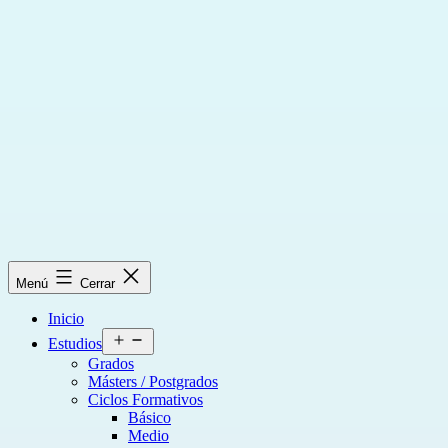
Saltar
al
contenido
Menú
Cerrar
Inicio
Abrir
Estudios
el
Grados
menú
Másters / Postgrados
Ciclos Formativos
Básico
Medio