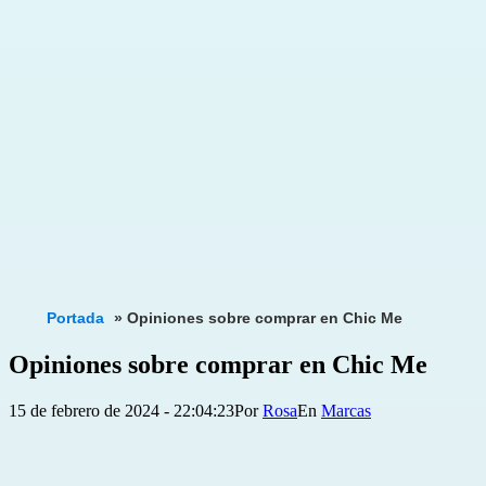
Portada
»
Opiniones sobre comprar en Chic Me
Opiniones sobre comprar en Chic Me
Publicada
Categorizado
15 de febrero de 2024 - 22:04:23
Por
Rosa
Marcas
el
como