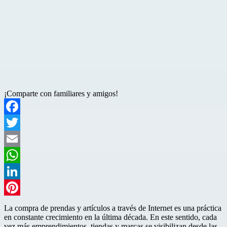
¡Comparte con familiares y amigos!
Facebook
Twitter
Email
WhatsApp
LinkedIn
Pinterest
La compra de prendas y artículos a través de Internet es una práctica
en constante crecimiento en la última década. En este sentido, cada
vez más emprendimientos, tiendas y marcas se visibilizan desde las