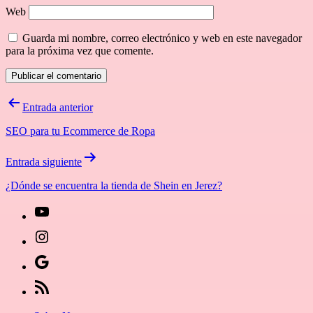
Web
Guarda mi nombre, correo electrónico y web en este navegador
para la próxima vez que comente.
Navegación
Entrada anterior
de
SEO para tu Ecommerce de Ropa
entradas
Entrada siguiente
¿Dónde se encuentra la tienda de Shein en Jerez?
[27-
icon
[27-
icon=»fa
icon
Síguenos
fa-
icon=»fa
en
[27-
instagram»]