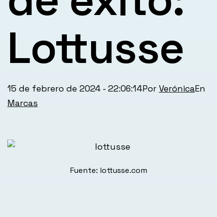
Lottusse
Publicada
Ca
15 de febrero de 2024 - 22:06:14
Por
Verónica
el
co
Marcas
Fuente: lottusse.com