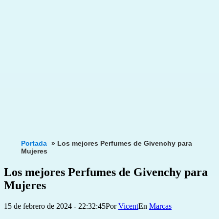
Portada
»
Los mejores Perfumes de Givenchy para
Mujeres
Los mejores Perfumes de Givenchy para
Mujeres
Publicada
Categorizado
15 de febrero de 2024 - 22:32:45
Por
Vicent
Marcas
el
como