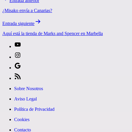
Entrada anterior
de
¿Misako envía a Canarias?
entradas
Entrada siguiente
Aquí está la tienda de Marks and Spencer en Marbella
[27-
icon
[27-
icon=»fa
icon
Síguenos
fa-
icon=»fa
en
[27-
instagram»]
fa-
Google
icon
Sobre Nosotros
youtube»]
News
icon=»fa
Aviso Legal
fa-
Política de Privacidad
rss»]
Cookies
Contacto