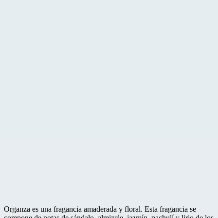
Organza es una fragancia amaderada y floral. Esta fragancia se
compone de notas de sándalo, almizcle, jazmín, pachulí y lirio de los