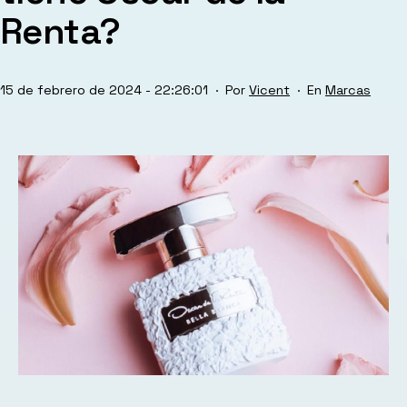
Renta?
Publicada
Categorizad
15 de febrero de 2024 - 22:26:01
Por
Vicent
Marcas
el
como