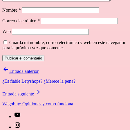
Nombre
*
Correo electrónico
*
Web
Guarda mi nombre, correo electrónico y web en este navegador
para la próxima vez que comente.
Navegación
Entrada anterior
de
¿Es fiable Letyshops? ¿Merece la pena?
entradas
Entrada siguiente
Wegobuy: Opiniones y cómo funciona
[27-
icon
[27-