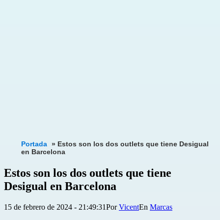
Portada
»
Estos son los dos outlets que tiene Desigual
en Barcelona
Estos son los dos outlets que tiene
Desigual en Barcelona
Publicada
Categorizado
15 de febrero de 2024 - 21:49:31
Por
Vicent
Marcas
el
como