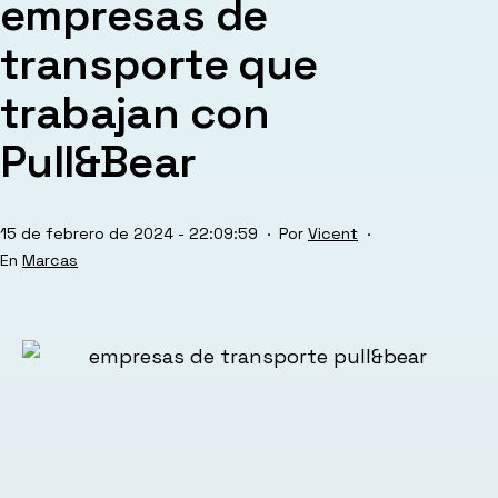
empresas de
transporte que
trabajan con
Pull&Bear
Publicada
15 de febrero de 2024 - 22:09:59
Por
Vicent
el
Categorizado
Marcas
como