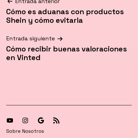
Navegación
Entrada anterior
Cómo es aduanas con productos
de
Shein y cómo evitarla
entradas
Entrada siguiente
Cómo recibir buenas valoraciones
en Vinted
[27-
[27-
Síguenos
[27-
icon
icon
en
icon
Sobre Nosotros