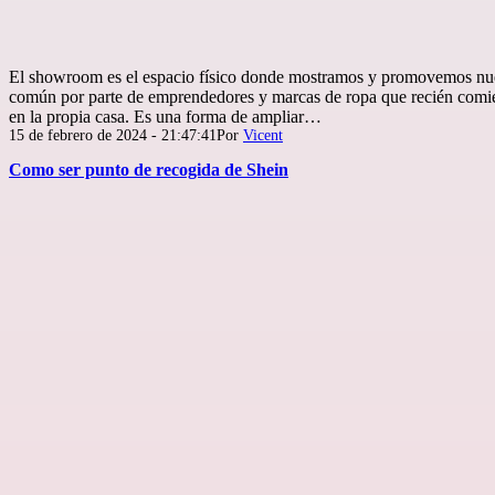
El showroom es el espacio físico donde mostramos y promovemos nue
común por parte de emprendedores y marcas de ropa que recién comi
en la propia casa. Es una forma de ampliar…
Publicada
15 de febrero de 2024 - 21:47:41
Por
Vicent
el
Como ser punto de recogida de Shein