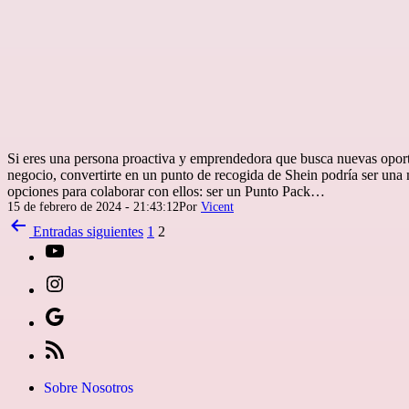
Si eres una persona proactiva y emprendedora que busca nuevas oport
negocio, convertirte en un punto de recogida de Shein podría ser un
opciones para colaborar con ellos: ser un Punto Pack…
Publicada
15 de febrero de 2024 - 21:43:12
Por
Vicent
el
Paginación
Entradas
siguientes
1
2
de
[27-
entradas
icon
[27-
icon=»fa
icon
Síguenos
fa-
icon=»fa
en
[27-
instagram»]
fa-
Google
icon
Sobre Nosotros