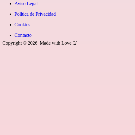
youtube»]
News
icon=»fa
Aviso Legal
fa-
Política de Privacidad
rss»]
Cookies
Contacto
Copyright © 2026. Made with Love 👚.