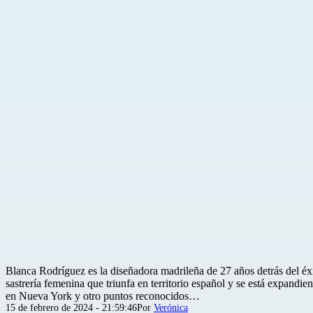
Blanca Rodríguez es la diseñadora madrileña de 27 años detrás del éxi
sastrería femenina que triunfa en territorio español y se está expandie
en Nueva York y otro puntos reconocidos…
Publicada
15 de febrero de 2024 - 21:59:46
Por
Verónica