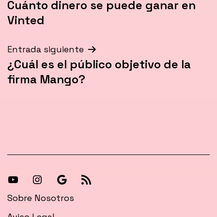
Cuánto dinero se puede ganar en
de
Vinted
entradas
Entrada siguiente
¿Cuál es el público objetivo de la
firma Mango?
[27-
[27-
Síguenos
[27-
icon
icon
en
icon
Sobre Nosotros
icon=»fa
icon=»fa
Google
icon=»fa
Aviso Legal