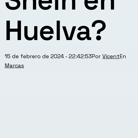
Huelva?
Publicada
Cate
15 de febrero de 2024 - 22:42:53
Por
Vicent
el
com
Marcas