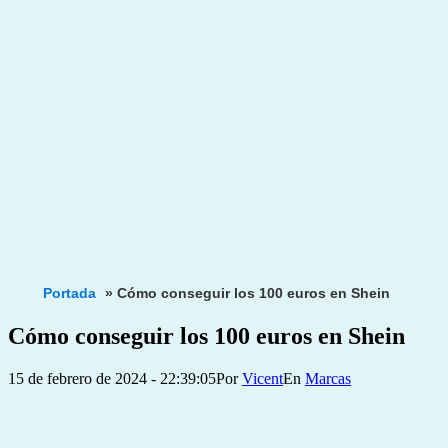
Portada
»
Cómo conseguir los 100 euros en Shein
Cómo conseguir los 100 euros en Shein
Publicada
Categorizado
15 de febrero de 2024 - 22:39:05
Por
Vicent
Marcas
el
como