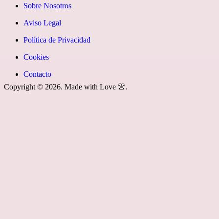
instagram»]
fa-
Google
icon
Sobre Nosotros
youtube»]
News
icon=»fa
Aviso Legal
fa-
Política de Privacidad
rss»]
Cookies
Contacto
Copyright © 2026. Made with Love 👚.