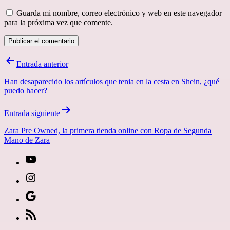
Guarda mi nombre, correo electrónico y web en este navegador
para la próxima vez que comente.
Navegación
Entrada anterior
de
Han desaparecido los artículos que tenia en la cesta en Shein, ¿qué
entradas
puedo hacer?
Entrada siguiente
Zara Pre Owned, la primera tienda online con Ropa de Segunda
Mano de Zara
[27-
icon
[27-
icon=»fa
icon
Síguenos
fa-
icon=»fa
en
[27-