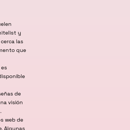
uelen
itelist y
 cerca las
omento que
 es
disponible
señas de
na visión
.
os web de
e. Algunas