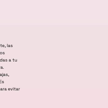
e, las
nos
das a tu
a.
ajas,
Es
ara evitar