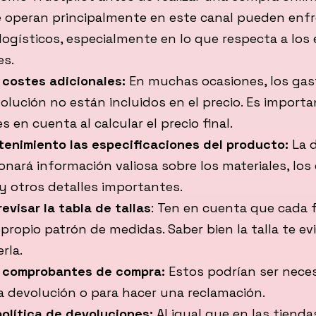
 operan principalmente en este canal pueden enfr
ogísticos, especialmente en lo que respecta a los 
es.
s costes adicionales:
En muchas ocasiones, los gas
olución no están incluidos en el precio. Es import
s en cuenta al calcular el precio final.
tenimiento las especificaciones del producto:
La d
onará información valiosa sobre los materiales, los
y otros detalles importantes.
revisar la tabla de tallas
: Ten en cuenta que cada 
propio patrón de medidas. Saber bien la talla te ev
rla.
 comprobantes de compra:
Estos podrían ser neces
 devolución o para hacer una reclamación.
olítica de devoluciones:
Al igual que en las tiendas