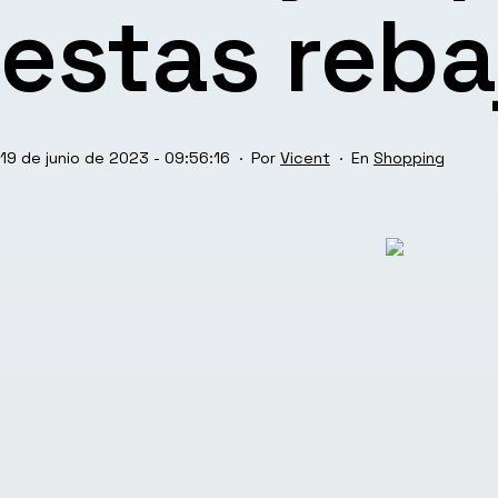
estas reba
Publicada
Categorizado
19 de junio de 2023 - 09:56:16
Por
Vicent
Shopping
el
como