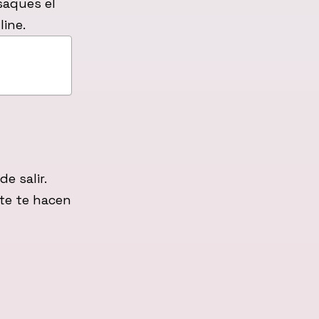
saques el
line.
e salir.
nte te hacen