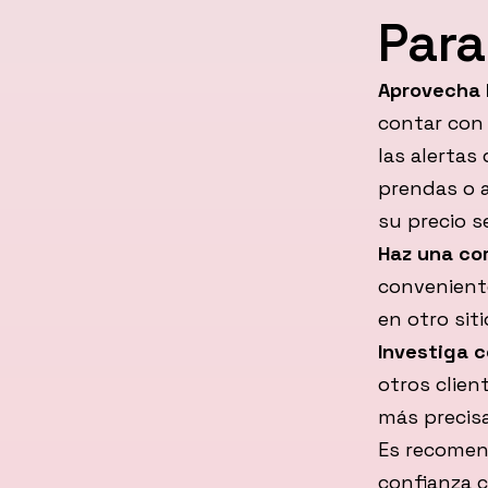
Para
Aprovecha l
contar con 
las alertas
prendas o 
su precio s
Haz una co
conveniente
en otro sit
Investiga c
otros clien
más precisa
Es recomen
confianza c