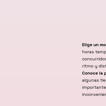
Elige un m
horas temp
concurrido
ritmo y dis
Conoce la p
algunas tie
importante 
inconvenien