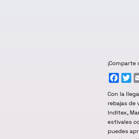
¡Comparte c
Fac
T
Con la lleg
rebajas de 
Inditex, Ma
estivales 
puedes apro