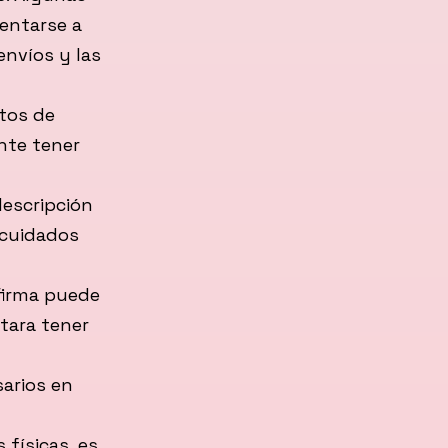
entarse a
envíos y las
tos de
ante tener
escripción
 cuidados
firma puede
itara tener
arios en
 físicas, es