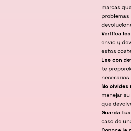
marcas que
problemas l
devolucion
Verifica lo
envío y dev
estos coste
Lee con de
te proporci
necesarios 
No olvides 
manejar su 
que devolve
Guarda tus
caso de una
Conoce la p