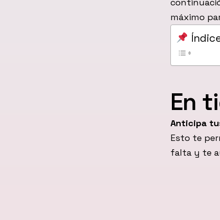
continuaci
máximo part
Índic
En t
Anticipa t
Esto te per
falta y te 