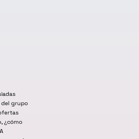
siadas
 del grupo
ofertas
o, ¿cómo
 A