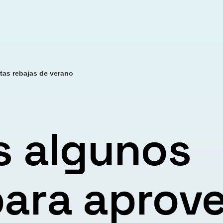
tas rebajas de verano
s algunos
para aprov