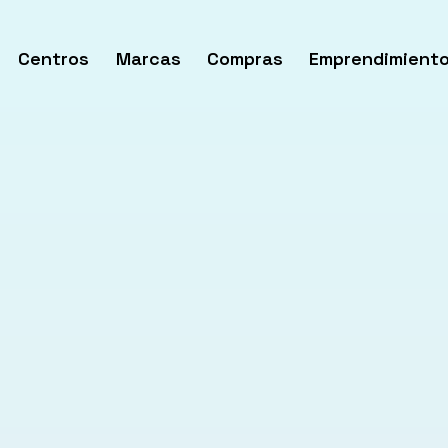
Centros
Marcas
Compras
Emprendimient
rir
enú