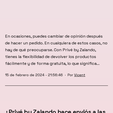
En ocasiones, puedes cambiar de opinión después
de hacer un pedido. En cualquiera de estos casos, no
hay de qué preocuparse. Con Privé by Zalando,
tienes la flexibilidad de devolver los productos
fácilmente y de forma gratuita, lo que significa…
Publicada
15 de febrero de 2024 - 21:56:46
Por
Vicent
el
¿Privé by Zalando hace enviós a las