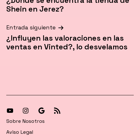
¿Dónde se encuentra la tienda de
de
Shein en Jerez?
entradas
Entrada siguiente
¿Influyen las valoraciones en las
ventas en Vinted?, lo desvelamos
[27-
[27-
Síguenos
[27-
icon
icon
en
icon
Sobre Nosotros
icon=»fa
icon=»fa
Google
icon=»fa
Aviso Legal