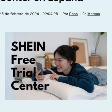
Publicada
Categorizado
15 de febrero de 2024 - 22:04:28
Por
Rosa
Marcas
el
como