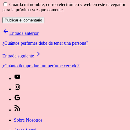
Guarda mi nombre, correo electrónico y web en este navegador
para la próxima vez que comente.
Navegación
Entrada anterior
de
¿Cuántos perfumes debe de tener una persona?
entradas
Entrada siguiente
¿Cuánto tiempo dura un perfume cerrado?
[27-
icon
[27-
icon=»fa
icon
Síguenos
fa-
icon=»fa
en
[27-
instagram»]
fa-
Google
icon
Sobre Nosotros
youtube»]
News
icon=»fa