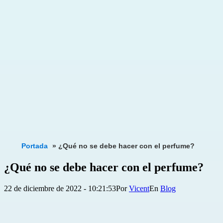
Portada
»
¿Qué no se debe hacer con el perfume?
¿Qué no se debe hacer con el perfume?
Publicada
Categorizado
22 de diciembre de 2022 - 10:21:53
Por
Vicent
Blog
el
como