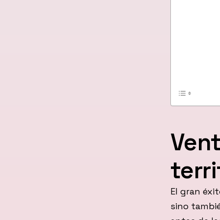
Vent
terr
El gran éxi
sino tambié