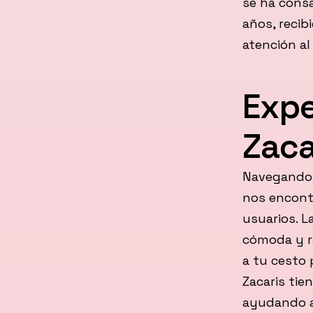
se ha cons
años, recib
atención al
Expe
Zaca
Navegando 
nos encont
usuarios. 
cómoda y rá
a tu cesto
Zacaris tie
ayudando al