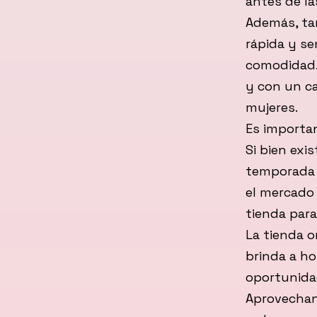
antes de las
Además, ta
rápida y sen
comodidad. 
y con un c
mujeres.
Es importan
Si bien exi
temporada 
el mercado
tienda para
La tienda o
brinda a ho
oportunidad
Aprovechand