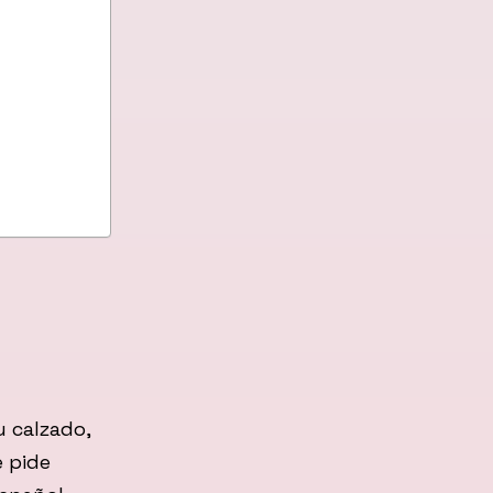
u calzado,
e pide