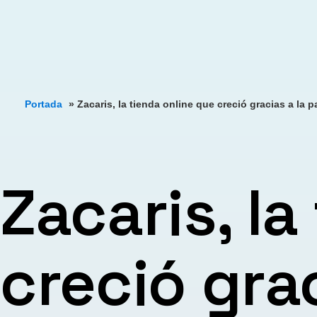
Portada
»
Zacaris, la tienda online que creció gracias a la 
Zacaris, la
creció gra