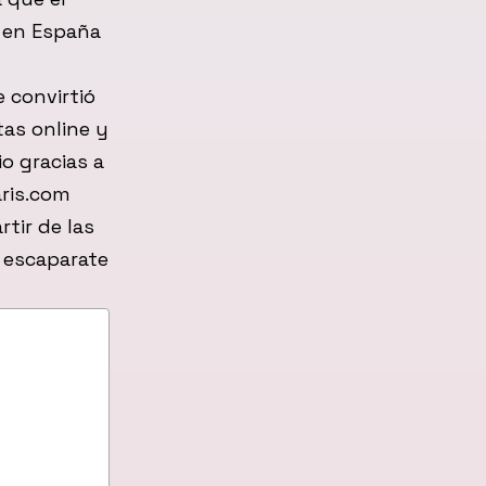
o en España
e convirtió
tas online y
o gracias a
aris.com
tir de las
n escaparate