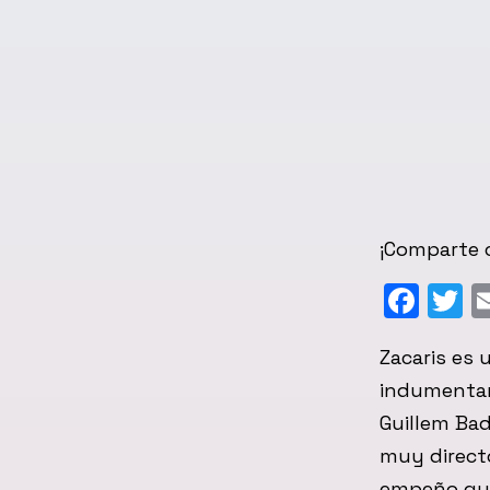
¡Comparte c
Fac
T
Zacaris es 
indumentari
Guillem Bad
muy directo
empeño que 