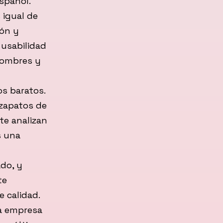
español.
 igual de
ión y
 usabilidad
hombres y
os baratos.
 zapatos de
te analizan
s una
do, y
te
 calidad.
la empresa