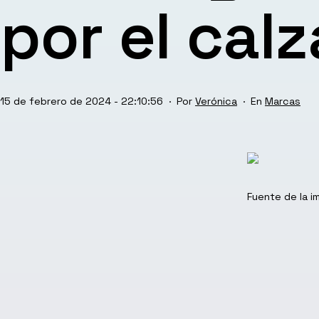
por el cal
Publicada
Categoriz
15 de febrero de 2024 - 22:10:56
Por
Verónica
Marcas
el
como
Fuente de la 