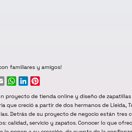
on familiares y amigos!
ebook
witter
Email
WhatsApp
LinkedIn
Pinterest
un proyecto de tienda online y diseño de zapatillas
a que creció a partir de dos hermanos de Lleida, T
ias. Detrás de su proyecto de negocio están tres
s: calidad, servicio y zapatos. Conocer lo que ofrec
le ponen a su creación, da cuenta de la confianza