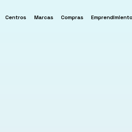
Centros
Marcas
Compras
Emprendimient
rir
enú