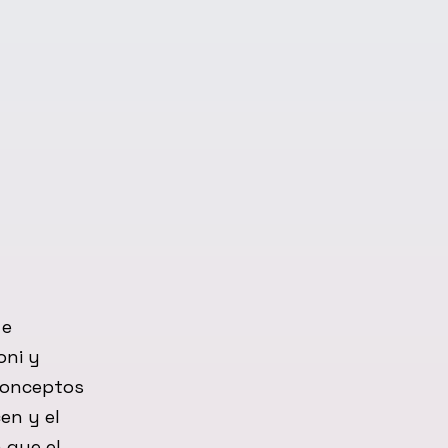
 e
oni y
 conceptos
en y el
 que el