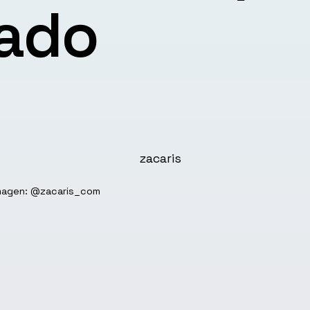
zado
ado
imagen: @zacaris_com