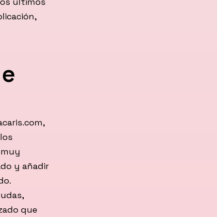
los últimos
licación,
de
caris.com,
los
s muy
ado y añadir
do.
dudas,
lzado que