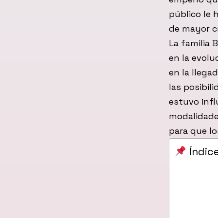
público le 
de mayor cr
La familia 
en la evolu
en la lleg
las posibil
estuvo infl
modalidades
para que lo
Índic