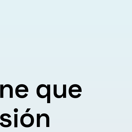
ine que
asión