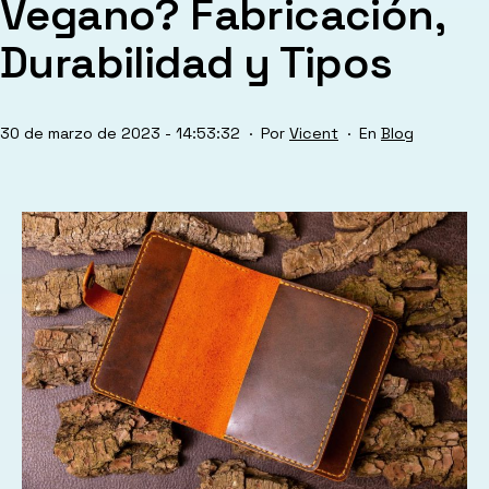
Vegano? Fabricación,
Durabilidad y Tipos
Publicada
Categorizado
30 de marzo de 2023 - 14:53:32
Por
Vicent
Blog
el
como