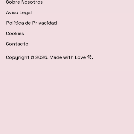
icon
icon
en
icon
Sobre Nosotros
icon=»fa
icon=»fa
Google
icon=»fa
Aviso Legal
fa-
fa-
News
fa-
Política de Privacidad
instagram»]
youtube»]
rss»]
Cookies
Contacto
Copyright © 2026. Made with Love 👚.