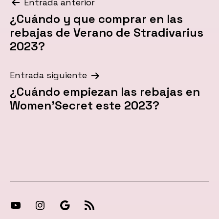
Navegación
Entrada anterior
¿Cuándo y que comprar en las
de
rebajas de Verano de Stradivarius
entradas
2023?
Entrada siguiente
¿Cuándo empiezan las rebajas en
Women’Secret este 2023?
[27-
[27-
Síguenos
[27-