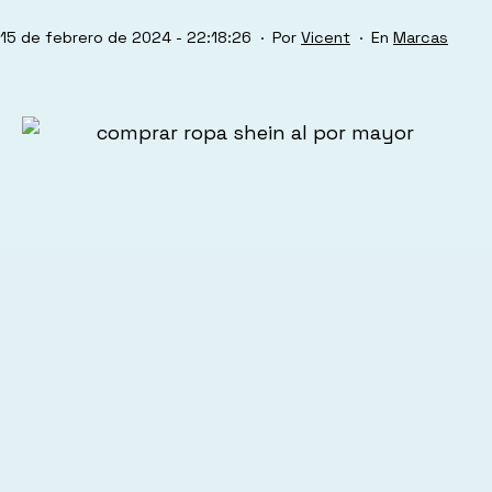
Publicada
Categorizad
15 de febrero de 2024 - 22:18:26
Por
Vicent
Marcas
el
como