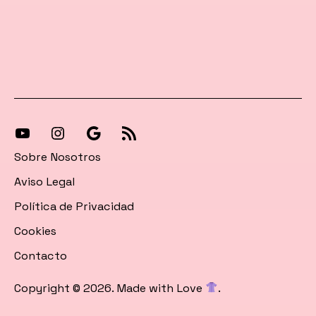
[27-
[27-
Síguenos
[27-
icon
icon
en
icon
Sobre Nosotros
icon=»fa
icon=»fa
Google
icon=»fa
Aviso Legal
fa-
fa-
News
fa-
Política de Privacidad
instagram»]
youtube»]
rss»]
Cookies
Contacto
Copyright © 2026. Made with Love
.