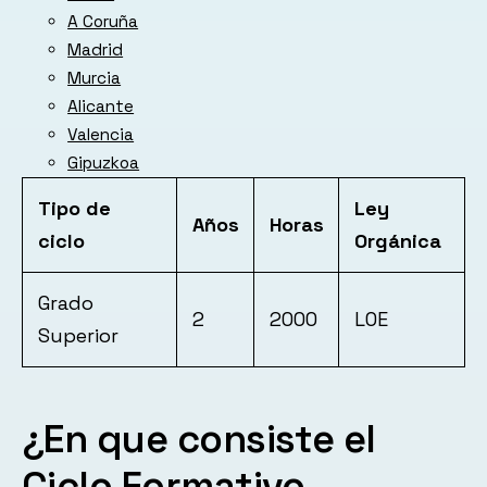
A Coruña
Madrid
Murcia
Alicante
Valencia
Gipuzkoa
Tipo de
Ley
Años
Horas
ciclo
Orgánica
Grado
2
2000
LOE
Superior
¿En que consiste el
Ciclo Formativo