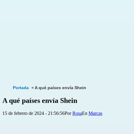
Portada
»
A qué países envía Shein
A qué países envía Shein
Publicada
Categorizado
15 de febrero de 2024 - 21:56:56
Por
Rosa
Marcas
el
como