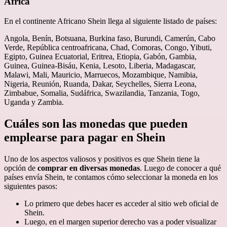
África
En el continente Africano Shein llega al siguiente listado de países:
Angola, Benín, Botsuana, Burkina faso, Burundi, Camerún, Cabo
Verde, República centroafricana, Chad, Comoras, Congo, Yibuti,
Egipto, Guinea Ecuatorial, Eritrea, Etiopia, Gabón, Gambia,
Guinea, Guinea-Bisáu, Kenia, Lesoto, Liberia, Madagascar,
Malawi, Mali, Mauricio, Marruecos, Mozambique, Namibia,
Nigeria, Reunión, Ruanda, Dakar, Seychelles, Sierra Leona,
Zimbabue, Somalia, Sudáfrica, Swazilandia, Tanzania, Togo,
Uganda y Zambia.
Cuáles son las monedas que pueden
emplearse para pagar en Shein
Uno de los aspectos valiosos y positivos es que Shein tiene la
opción de
comprar en diversas monedas
. Luego de conocer a qué
países envía Shein, te contamos cómo seleccionar la moneda en los
siguientes pasos:
Lo primero que debes hacer es acceder al sitio web oficial de
Shein.
Luego, en el margen superior derecho vas a poder visualizar