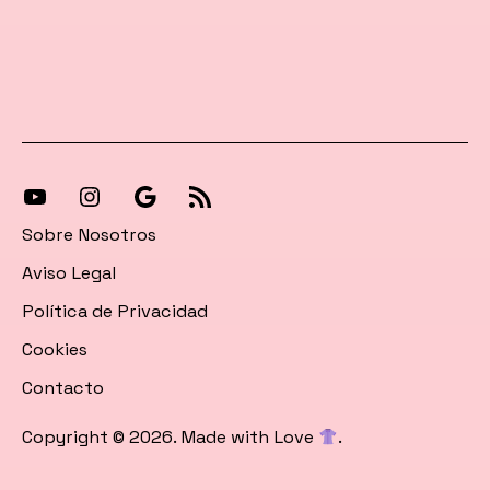
[27-
[27-
Síguenos
[27-
icon
icon
en
icon
Sobre Nosotros
icon=»fa
icon=»fa
Google
icon=»fa
Aviso Legal
fa-
fa-
News
fa-
Política de Privacidad
instagram»]
youtube»]
rss»]
Cookies
Contacto
Copyright © 2026. Made with Love
.