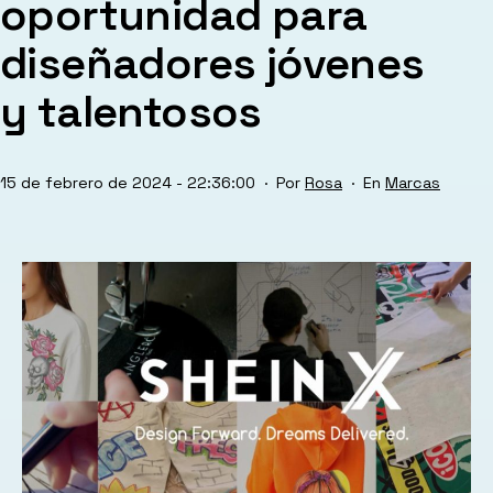
oportunidad para
diseñadores jóvenes
y talentosos
Publicada
Categorizado
15 de febrero de 2024 - 22:36:00
Por
Rosa
Marcas
el
como