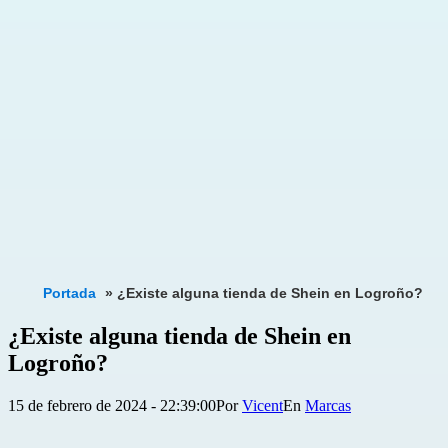
Portada
»
¿Existe alguna tienda de Shein en Logroño?
¿Existe alguna tienda de Shein en
Logroño?
Publicada
Categorizado
15 de febrero de 2024 - 22:39:00
Por
Vicent
Marcas
el
como