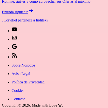
Romwe, qué es y cómo aprovechar sus Ofertas al máximo
entradas
Entrada siguiente
¿Cortefiel pertenece a Inditex?
[27-
icon
[27-
icon=»fa
icon
Síguenos
fa-
icon=»fa
en
[27-
instagram»]
fa-
Google
icon
Sobre Nosotros
youtube»]
News
icon=»fa
Aviso Legal
fa-
Política de Privacidad
rss»]
Cookies
Contacto
Copyright © 2026. Made with Love 👚.