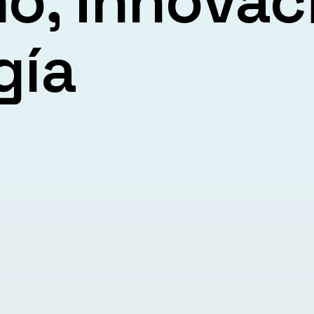
o, Innovac
gía