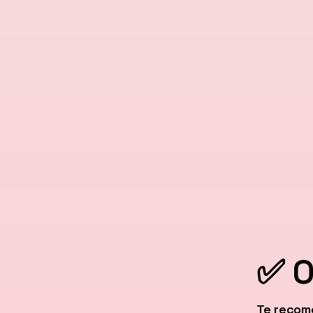
✅ O
Te recome