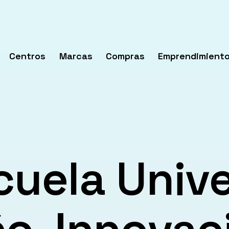
Centros
Marcas
Compras
Emprendimient
rir
enú
uela Unive