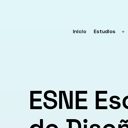
Saltar
al
contenido
Inicio
Estudios
Ab
el
m
ESNE Esc