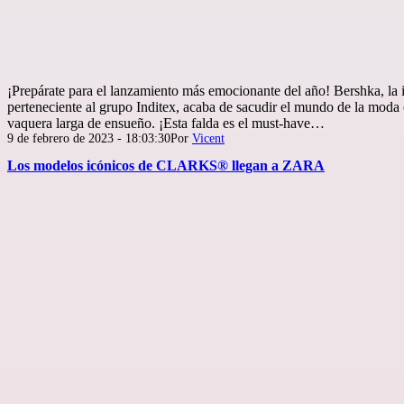
¡Prepárate para el lanzamiento más emocionante del año! Bershka, la 
perteneciente al grupo Inditex, acaba de sacudir el mundo de la moda 
vaquera larga de ensueño. ¡Esta falda es el must-have…
Publicada
9 de febrero de 2023 - 18:03:30
Por
Vicent
el
Los modelos icónicos de CLARKS® llegan a ZARA