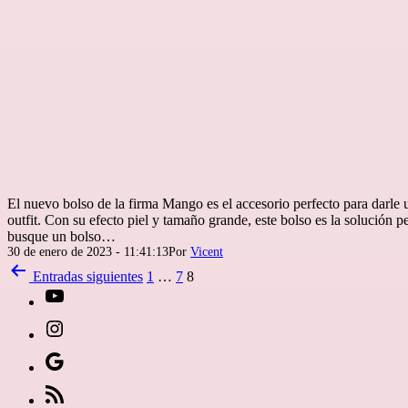
El nuevo bolso de la firma Mango es el accesorio perfecto para darle 
outfit. Con su efecto piel y tamaño grande, este bolso es la solución p
busque un bolso…
Publicada
30 de enero de 2023 - 11:41:13
Por
Vicent
el
Paginación
Entradas
siguientes
1
…
7
8
de
[27-
entradas
icon
[27-
icon=»fa
icon
Síguenos
fa-
icon=»fa
en
[27-