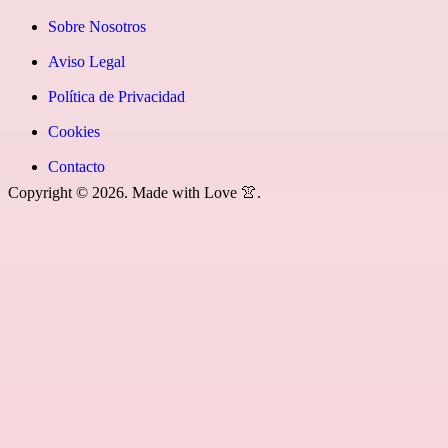
instagram»]
fa-
Google
icon
Sobre Nosotros
youtube»]
News
icon=»fa
Aviso Legal
fa-
Política de Privacidad
rss»]
Cookies
Contacto
Copyright © 2026. Made with Love 👚.