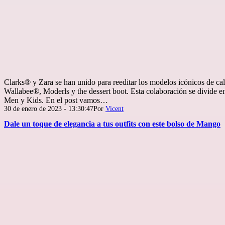
Clarks® y Zara se han unido para reeditar los modelos icónicos de ca
Wallabee®, Moderls y the dessert boot. Esta colaboración se divide 
Men y Kids. En el post vamos…
Publicada
30 de enero de 2023 - 13:30:47
Por
Vicent
el
Dale un toque de elegancia a tus outfits con este bolso de Mango