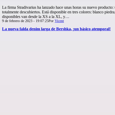
La firma Stradivarius ha lanzado hace unas horas su nuevo producto:
totalmente descubiertos. Está disponible en tres colores: blanco piedra,
disponibles van desde la XS a la XL, y…
Publicada
9 de febrero de 2023 - 19:07:25
Por
Vicent
el
La nueva falda denim larga de Bershka, ¡un básico atemporal!