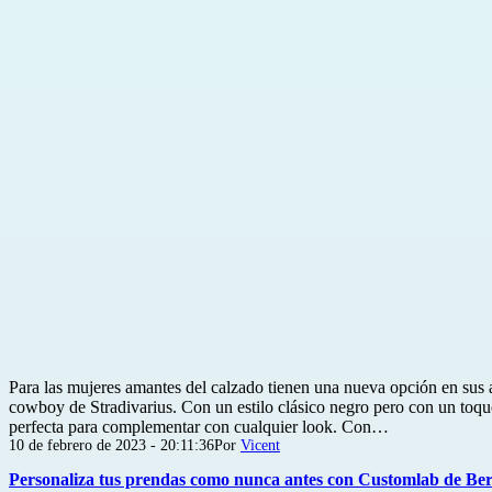
Para las mujeres amantes del calzado tienen una nueva opción en sus 
cowboy de Stradivarius. Con un estilo clásico negro pero con un toque 
perfecta para complementar con cualquier look. Con…
Publicada
10 de febrero de 2023 - 20:11:36
Por
Vicent
el
Personaliza tus prendas como nunca antes con Customlab de Be