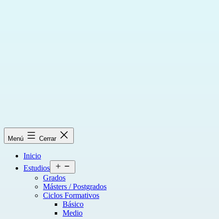
Saltar
al
contenido
Menú
Cerrar
Inicio
Abrir
Estudios
el
Grados
menú
Másters / Postgrados
Ciclos Formativos
Básico
Medio